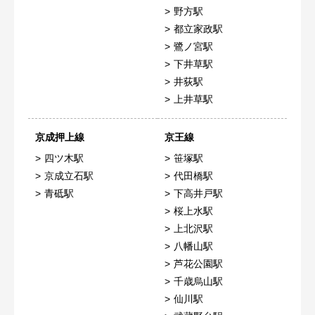
野方駅
都立家政駅
鷺ノ宮駅
下井草駅
井荻駅
上井草駅
京成押上線
京王線
四ツ木駅
笹塚駅
京成立石駅
代田橋駅
青砥駅
下高井戸駅
桜上水駅
上北沢駅
八幡山駅
芦花公園駅
千歳烏山駅
仙川駅