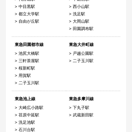
中目黒駅
西小山駅
都立大学駅
洗足駅
自由が丘駅
大岡山駅
田園調布駅
東急田園都市線
東急大井町線
池尻大橋駅
戸越公園駅
三軒茶屋駅
二子玉川駅
桜新町駅
用賀駅
二子玉川駅
東急池上線
東急多摩川線
大崎広小路駅
下丸子駅
荏原中延駅
武蔵新田駅
洗足池駅
石川台駅