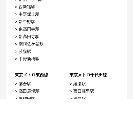
西新宿駅
中野坂上駅
新中野駅
東高円寺駅
新高円寺駅
南阿佐ケ谷駅
荻窪駅
中野新橋駅
東京メトロ東西線
東京メトロ千代田線
落合駅
綾瀬駅
高田馬場駅
西日暮里駅
早稲田駅
湯島駅
神楽坂駅
新御茶ノ水駅
飯田橋駅
赤坂駅
大手町駅
乃木坂駅
門前仲町駅
表参道駅