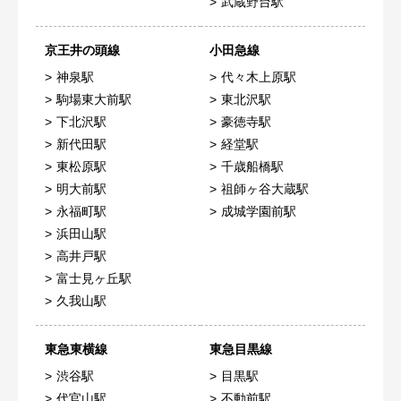
武蔵野台駅
京王井の頭線
小田急線
神泉駅
代々木上原駅
駒場東大前駅
東北沢駅
下北沢駅
豪徳寺駅
新代田駅
経堂駅
東松原駅
千歳船橋駅
明大前駅
祖師ヶ谷大蔵駅
永福町駅
成城学園前駅
浜田山駅
高井戸駅
富士見ヶ丘駅
久我山駅
東急東横線
東急目黒線
渋谷駅
目黒駅
代官山駅
不動前駅