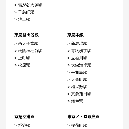
雪が谷大塚駅
千鳥町駅
池上駅
東急世田谷線
京急本線
西太子堂駅
新馬場駅
松陰神社前駅
青物横丁駅
上町駅
立会川駅
松原駅
大森海岸駅
平和島駅
大森町駅
梅屋敷駅
京急蒲田駅
雑色駅
京急空港線
東京メトロ銀座線
糀谷駅
稲荷町駅