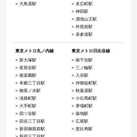
大鳥居駅
末広町駅
神田駅
溜池山王駅
外苑前駅
表参道駅
東京メトロ丸ノ内線
東京メトロ日比谷線
新大塚駅
南千住駅
茗荷谷駅
三ノ輪駅
後楽園駅
入谷駅
本郷三丁目駅
仲御徒町駅
御茶ノ水駅
秋葉原駅
淡路町駅
小伝馬町駅
大手町駅
茅場町駅
四ツ谷駅
築地駅
四谷三丁目駅
広尾駅
新宿御苑前駅
恵比寿駅
新宿三丁目駅