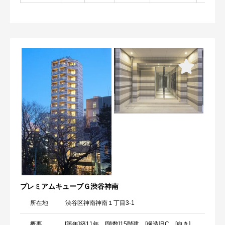
プレミアムキューブＧ渋谷神南
所在地
渋谷区神南神南１丁目3-1
概要
[築年]築11年 [階数]15階建 [構造]RC [向き]