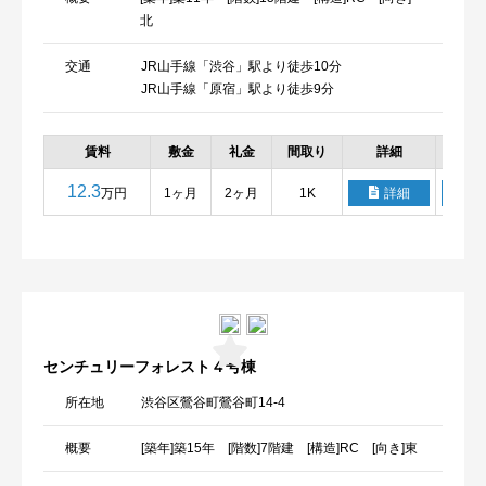
北
交通
JR山手線「渋谷」駅より徒歩10分
JR山手線「原宿」駅より徒歩9分
賃料
敷金
礼金
間取り
詳細
お
12.3
万円
1ヶ月
2ヶ月
1K
詳細
センチュリーフォレスト４号棟
所在地
渋谷区鶯谷町鶯谷町14-4
概要
[築年]築15年 [階数]7階建 [構造]RC [向き]東