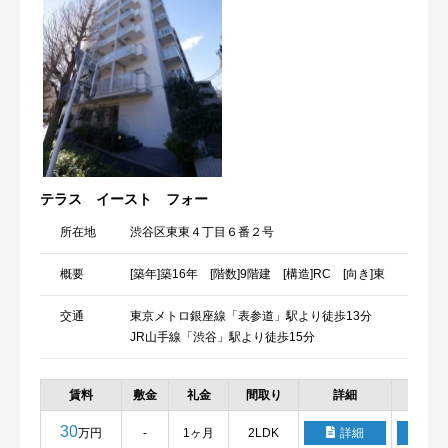
テラス イースト フォー
所在地
渋谷区東東４丁目６番２号
概要
[築年]築16年 [階数]9階建 [構造]RC [向き]東
交通
東京メトロ銀座線「表参道」駅より徒歩13分
JR山手線「渋谷」駅より徒歩15分
賃料
敷金
礼金
間取り
詳細
お気
30
万円
-
1ヶ月
2LDK
詳細