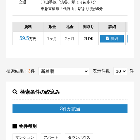
交通
JR山手線「渋谷」駅より徒歩7分
東急東横線「代官山」駅より徒歩8分
賃料
敷金
礼金
間取り
詳細
お
59.5
万円
1ヶ月
2ヶ月
2LDK
詳細
検索結果：
3
件
表示件数
件
検索条件の絞込み
3
件が該当
物件種別
マンション
アパート
タウンハウス