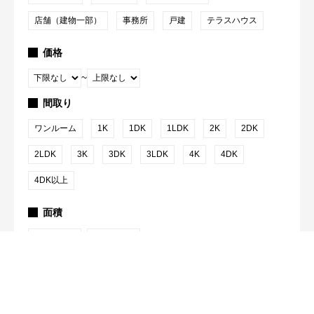
店舗（建物一部）
事務所
戸建
テラスハウス
価格
~
間取り
ワンルーム
1K
1DK
1LDK
2K
2DK
2LDK
3K
3DK
3LDK
4K
4DK
4DK以上
面積
~
駅からの徒歩
1分以内
5分以内
10分以内
15分以内