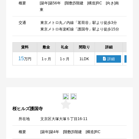
概要
[築年]築56年 [階数]5階建 [構造]RC [向き]南
東
交通
東京メトロ丸ノ内線「茗荷谷」駅より徒歩3分
東京メトロ有楽町線「護国寺」駅より徒歩15分
賃料
敷金
礼金
間取り
詳細
お気
15
万円
1ヶ月
1ヶ月
1LDK
詳細
桜ヒルズ護国寺
所在地
文京区大塚大塚５丁目16-11
概要
[築年]築4年 [階数]5階建 [構造]RC