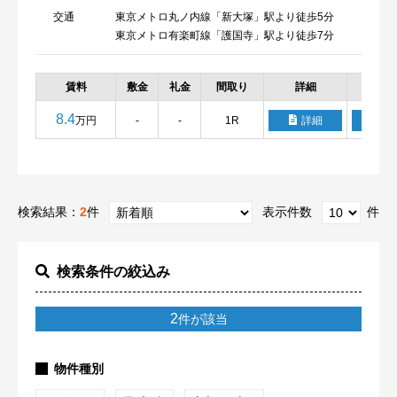
交通
東京メトロ丸ノ内線「新大塚」駅より徒歩5分
東京メトロ有楽町線「護国寺」駅より徒歩7分
賃料
敷金
礼金
間取り
詳細
お気
8.4
万円
-
-
1R
詳細
検索結果：
2
件
表示件数
件
検索条件の絞込み
2
件が該当
物件種別