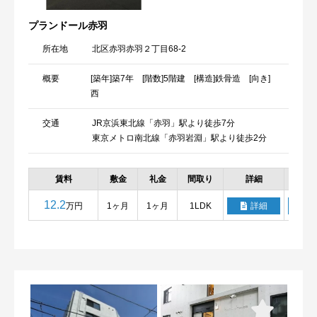
プランドール赤羽
所在地
北区赤羽赤羽２丁目68-2
概要
[築年]築7年 [階数]5階建 [構造]鉄骨造 [向き]
西
交通
JR京浜東北線「赤羽」駅より徒歩7分
東京メトロ南北線「赤羽岩淵」駅より徒歩2分
賃料
敷金
礼金
間取り
詳細
お
12.2
万円
1ヶ月
1ヶ月
1LDK
詳細