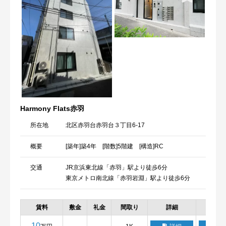
Harmony Flats赤羽
所在地
北区赤羽台赤羽台３丁目6-17
概要
[築年]築4年 [階数]5階建 [構造]RC
交通
JR京浜東北線「赤羽」駅より徒歩6分
東京メトロ南北線「赤羽岩淵」駅より徒歩6分
賃料
敷金
礼金
間取り
詳細
お気
10