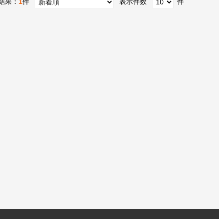
結果：
1
件
表示件数
件