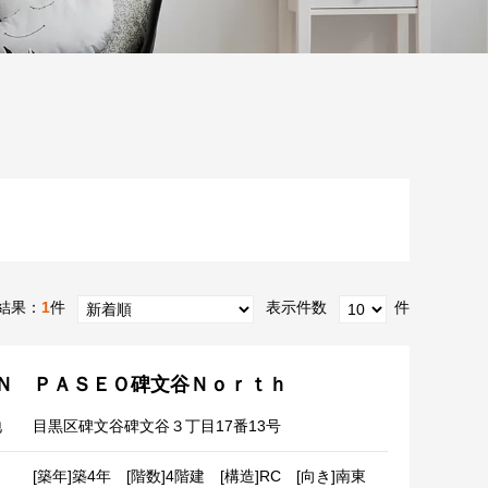
結果：
1
件
表示件数
件
Ｎ ＰＡＳＥＯ碑文谷Ｎｏｒｔｈ
地
目黒区碑文谷碑文谷３丁目17番13号
[築年]築4年 [階数]4階建 [構造]RC [向き]南東