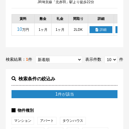
JR埼京線「北赤羽」駅より徒歩22分
賃料
敷金
礼金
間取り
詳細
お気
10
万円
1ヶ月
1ヶ月
2LDK
詳細
検索結果：
1
件
表示件数
件
検索条件の絞込み
1
件が該当
物件種別
マンション
アパート
タウンハウス