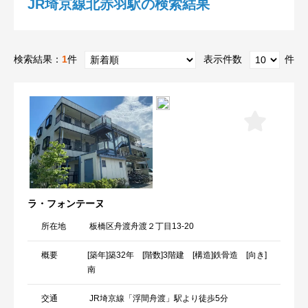
JR埼京線北赤羽駅の検索結果
検索結果：
1
件
表示件数
件
ラ・フォンテーヌ
所在地
板橋区舟渡舟渡２丁目13-20
概要
[築年]築32年 [階数]3階建 [構造]鉄骨造 [向き]
南
交通
JR埼京線「浮間舟渡」駅より徒歩5分