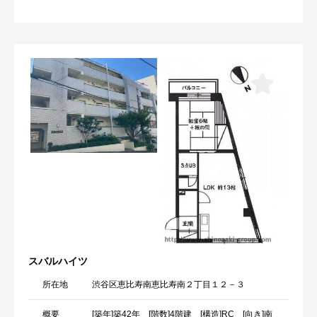
スバルハイツ
所在地
渋谷区恵比寿南恵比寿南２丁目１２－３
概要
[築年]築42年 [階数]4階建 [構造]RC [向き]南