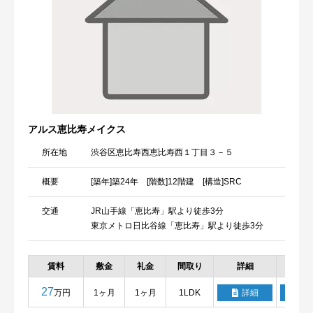
アルス恵比寿メイクス
所在地
渋谷区恵比寿西恵比寿西１丁目３－５
概要
[築年]築24年 [階数]12階建 [構造]SRC
交通
JR山手線「恵比寿」駅より徒歩3分
東京メトロ日比谷線「恵比寿」駅より徒歩3分
賃料
敷金
礼金
間取り
詳細
お気
27
万円
1ヶ月
1ヶ月
1LDK
詳細