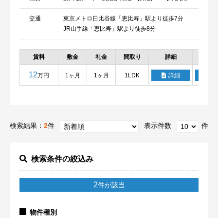
交通
東京メトロ日比谷線「恵比寿」駅より徒歩7分
JR山手線「恵比寿」駅より徒歩8分
賃料
敷金
礼金
間取り
詳細
お気
12
万円
1ヶ月
1ヶ月
1LDK
詳細
検索結果：
2
件
表示件数
件
検索条件の絞込み
2
件が該当
物件種別