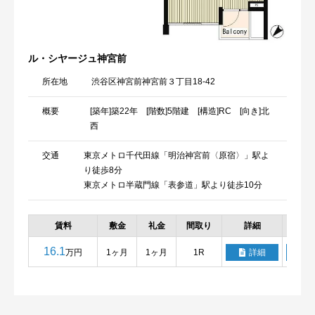
ル・シヤージュ神宮前
所在地
渋谷区神宮前神宮前３丁目18-42
概要
[築年]築22年 [階数]5階建 [構造]RC [向き]北
西
交通
東京メトロ千代田線「明治神宮前〈原宿〉」駅よ
り徒歩8分
東京メトロ半蔵門線「表参道」駅より徒歩10分
賃料
敷金
礼金
間取り
詳細
お
16.1
万円
1ヶ月
1ヶ月
1R
詳細