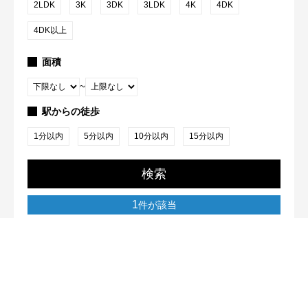
2LDK
3K
3DK
3LDK
4K
4DK
4DK以上
面積
~
駅からの徒歩
1分以内
5分以内
10分以内
15分以内
検索
1
件が該当
株式会社おうち本舗
〒102-0074 東京都千代田区九段南4丁目8番30号藤山ビル