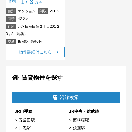
17.3
賃料
万円
種別
マンション
間取
2LDK
面積
42.2㎡
住所
北区田端田端２丁目201-2，
3，8（地番）
交通
田端駅 徒歩9分
物件詳細はこちら
賃貸物件を探す
沿線検索
JR山手線
JR中央・総武線
五反田駅
西荻窪駅
目黒駅
荻窪駅