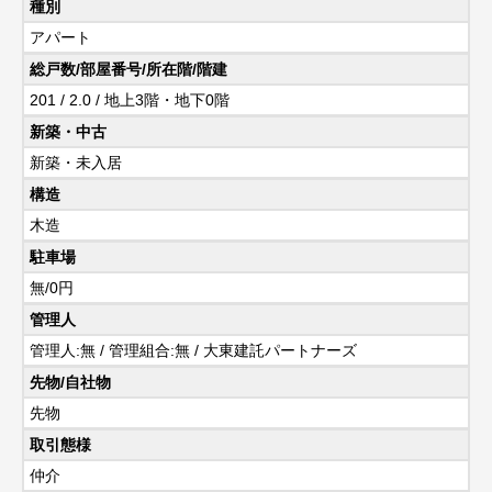
種別
アパート
総戸数/部屋番号/所在階/階建
201 / 2.0 / 地上3階・地下0階
新築・中古
新築・未入居
構造
木造
駐車場
無/0円
管理人
管理人:無 / 管理組合:無 / 大東建託パートナーズ
先物/自社物
先物
取引態様
仲介