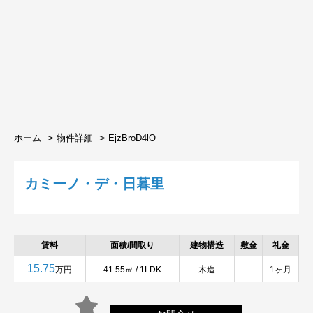
ホーム
物件詳細
EjzBroD4lO
カミーノ・デ・日暮里
賃料
面積/間取り
建物構造
敷金
礼金
15.75
万円
41.55㎡ / 1LDK
木造
-
1ヶ月