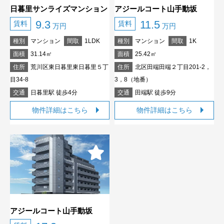
日暮里サンライズマンション
アジールコート山手動坂
9.3
11.5
賃料
賃料
万円
万円
種別
マンション
間取
1LDK
種別
マンション
間取
1K
面積
31.14㎡
面積
25.42㎡
住所
荒川区東日暮里東日暮里５丁
住所
北区田端田端２丁目201-2，
目34-8
3，8（地番）
交通
日暮里駅 徒歩4分
交通
田端駅 徒歩9分
物件詳細はこちら
物件詳細はこちら
アジールコート山手動坂