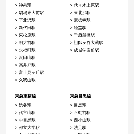
神泉駅
代々木上原駅
駒場東大前駅
東北沢駅
下北沢駅
豪徳寺駅
新代田駅
経堂駅
東松原駅
千歳船橋駅
明大前駅
祖師ヶ谷大蔵駅
永福町駅
成城学園前駅
浜田山駅
高井戸駅
富士見ヶ丘駅
久我山駅
東急東横線
東急目黒線
渋谷駅
目黒駅
代官山駅
不動前駅
中目黒駅
西小山駅
都立大学駅
洗足駅