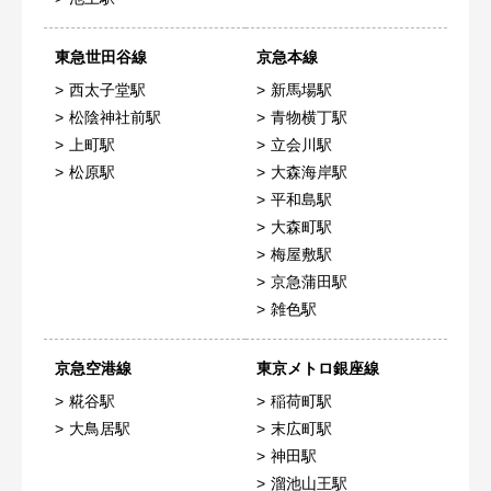
東急世田谷線
京急本線
西太子堂駅
新馬場駅
松陰神社前駅
青物横丁駅
上町駅
立会川駅
松原駅
大森海岸駅
平和島駅
大森町駅
梅屋敷駅
京急蒲田駅
雑色駅
京急空港線
東京メトロ銀座線
糀谷駅
稲荷町駅
大鳥居駅
末広町駅
神田駅
溜池山王駅