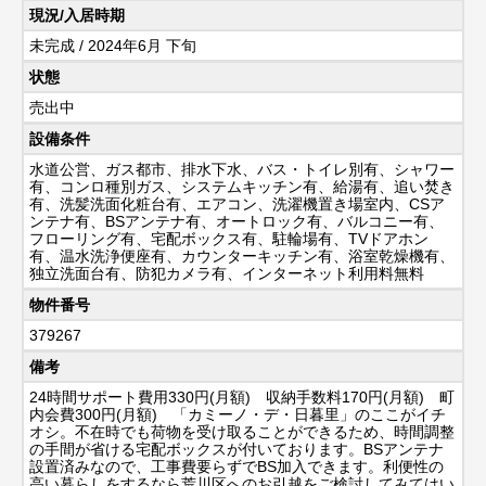
現況/入居時期
未完成 / 2024年6月 下旬
状態
売出中
設備条件
水道公営、ガス都市、排水下水、バス・トイレ別有、シャワー
有、コンロ種別ガス、システムキッチン有、給湯有、追い焚き
有、洗髪洗面化粧台有、エアコン、洗濯機置き場室内、CSア
ンテナ有、BSアンテナ有、オートロック有、バルコニー有、
フローリング有、宅配ボックス有、駐輪場有、TVドアホン
有、温水洗浄便座有、カウンターキッチン有、浴室乾燥機有、
独立洗面台有、防犯カメラ有、インターネット利用料無料
物件番号
379267
備考
24時間サポート費用330円(月額) 収納手数料170円(月額) 町
内会費300円(月額) 「カミーノ・デ・日暮里」のここがイチ
オシ。不在時でも荷物を受け取ることができるため、時間調整
の手間が省ける宅配ボックスが付いております。BSアンテナ
設置済みなので、工事費要らずでBS加入できます。利便性の
高い暮らしをするなら荒川区へのお引越をご検討してみてはい