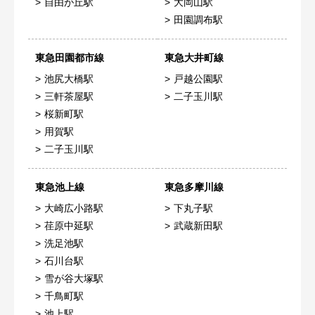
自由が丘駅
大岡山駅
田園調布駅
東急田園都市線
東急大井町線
池尻大橋駅
戸越公園駅
三軒茶屋駅
二子玉川駅
桜新町駅
用賀駅
二子玉川駅
東急池上線
東急多摩川線
大崎広小路駅
下丸子駅
荏原中延駅
武蔵新田駅
洗足池駅
石川台駅
雪が谷大塚駅
千鳥町駅
池上駅