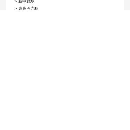
新中野駅
東高円寺駅
新高円寺駅
南阿佐ケ谷駅
荻窪駅
中野新橋駅
東京メトロ東西線
東京メトロ千代田線
落合駅
綾瀬駅
高田馬場駅
西日暮里駅
早稲田駅
湯島駅
神楽坂駅
新御茶ノ水駅
飯田橋駅
赤坂駅
大手町駅
乃木坂駅
門前仲町駅
表参道駅
明治神宮前〈原宿〉駅
代々木上原駅