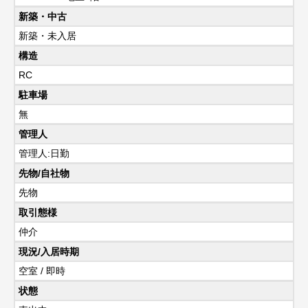
新築・中古
新築・未入居
構造
RC
駐車場
無
管理人
管理人:日勤
先物/自社物
先物
取引態様
仲介
現況/入居時期
空室 / 即時
状態