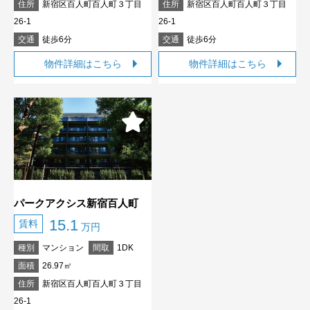
住所
新宿区百人町百人町３丁目
住所
新宿区百人町百人町３丁目
26-1
26-1
交通
徒歩6分
交通
徒歩6分
物件詳細はこちら
物件詳細はこちら
パークアクシス新宿百人町
15.1
賃料
万円
種別
マンション
間取
1DK
面積
26.97㎡
住所
新宿区百人町百人町３丁目
26-1