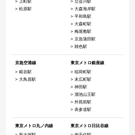
上町駅
立会川駅
松原駅
大森海岸駅
平和島駅
大森町駅
梅屋敷駅
京急蒲田駅
雑色駅
京急空港線
東京メトロ銀座線
糀谷駅
稲荷町駅
大鳥居駅
末広町駅
神田駅
溜池山王駅
外苑前駅
表参道駅
東京メトロ丸ノ内線
東京メトロ日比谷線
新大塚駅
南千住駅