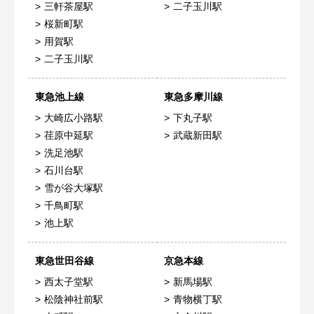
三軒茶屋駅
二子玉川駅
桜新町駅
用賀駅
二子玉川駅
東急池上線
東急多摩川線
大崎広小路駅
下丸子駅
荏原中延駅
武蔵新田駅
洗足池駅
石川台駅
雪が谷大塚駅
千鳥町駅
池上駅
東急世田谷線
京急本線
西太子堂駅
新馬場駅
松陰神社前駅
青物横丁駅