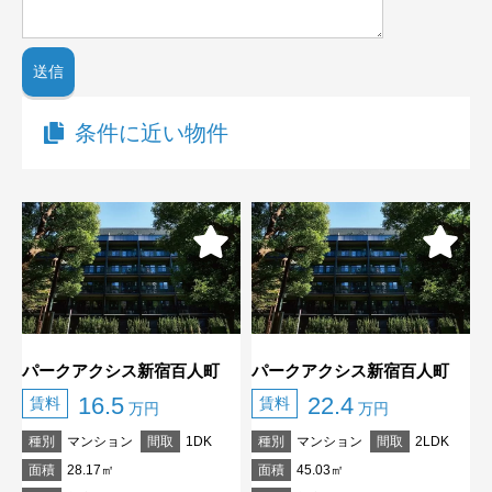
条件に近い物件
パークアクシス新宿百人町
パークアクシス新宿百人町
16.5
22.4
賃料
賃料
万円
万円
種別
マンション
間取
1DK
種別
マンション
間取
2LDK
面積
28.17㎡
面積
45.03㎡