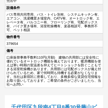
売出中
設備条件
バス専用共同専用、バス・トイレ別有、システムキッチン有、
エアコン、洗濯機置き場室内、CATV有、オートロック有、エ
レベータ有、バルコニー有、フローリング有、宅配ボックス
有、バイク置き場有、浴室乾燥機有、楽器相談可、事務所不
可、ペット相談
物件番号
379654
備考
口座振替事務手数料110円(月額) 建物の共用部には安全性に
優れているオートロック機能を備えております。暖房機能を使
えば寒い時期の室温差を抑えてヒートショックを防ぐこともで
きる浴室乾燥機があります。共用部には宅配ボックスが備え付
けられているため、家で何時間も待機する必要がなくなりま
す。当社は新宿区に密着しており、多種多様な賃貸住宅情報を
お取り扱いしております。ご希望の条件がございましたら、当
社へお問い
千代田区九段南4丁目8番30号藤山ビ