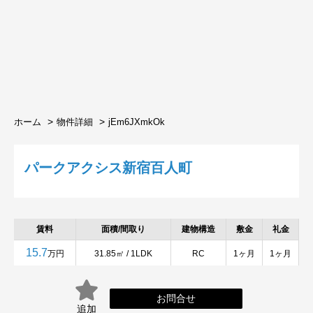
ホーム
物件詳細
jEm6JXmkOk
パークアクシス新宿百人町
賃料
面積/間取り
建物構造
敷金
礼金
15.7
万円
31.85㎡ / 1LDK
RC
1ヶ月
1ヶ月
お問合せ
追加