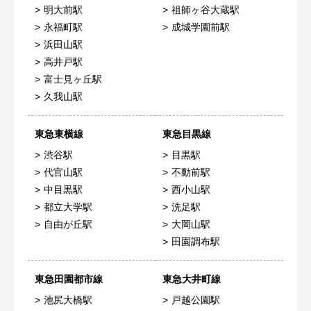
明大前駅
祖師ヶ谷大蔵駅
永福町駅
成城学園前駅
浜田山駅
高井戸駅
富士見ヶ丘駅
久我山駅
東急東横線
東急目黒線
渋谷駅
目黒駅
代官山駅
不動前駅
中目黒駅
西小山駅
都立大学駅
洗足駅
自由が丘駅
大岡山駅
田園調布駅
東急田園都市線
東急大井町線
池尻大橋駅
戸越公園駅